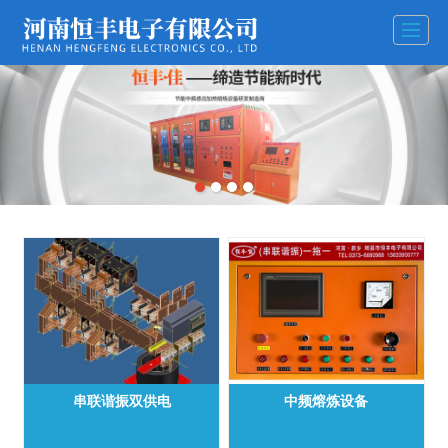
串联谐振双供电
中频熔炼设备