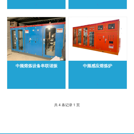
+
+
中频熔炼设备串联谐振
中频感应熔炼炉​
+
+
共 4 条记录 1 页