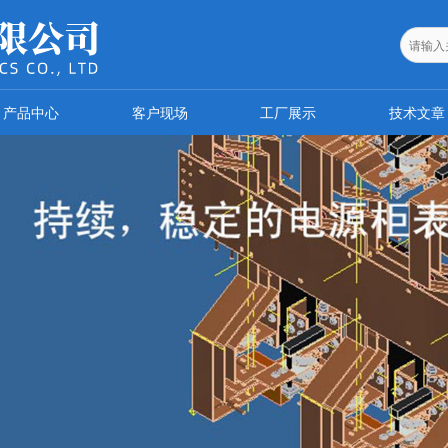
产品中心
客户现场
工厂展示
技术文章