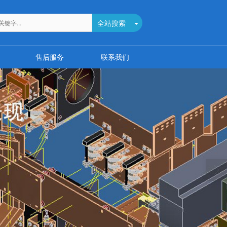
全站搜索
售后服务
联系我们