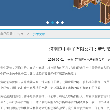
当前的位置：
首页
>
技术文章
河南恒丰电子有限公司：劳动
2026-05-01
来自:
河南恒丰电子有限公司
浏
春生夏长，万物并秀。在这个充满生机与活力的五月，我们迎来了全世界劳动者共同
各个岗位上的全体员工，致以诚挚的节日问候和崇高的敬意！
劳动创造价值，奋斗成就未来。过去的日子里，公司发展的每一步都镌刻着每一位员
一个环节，用技艺打造出高品质的产品，为公司赢得了市场的认可和客户的信赖。
劳动是美的姿态，奋斗是美的旋律。你们中，有初入职场的新人，带着满腔的热情和
断成长；有经验丰富的骨干，凭借着扎实的专业技能和丰富的实践经验，在工作中独当
员工，你们用坚守和执着诠释着对公司的忠诚和热爱，是公司宝贵的财富。你们每一个